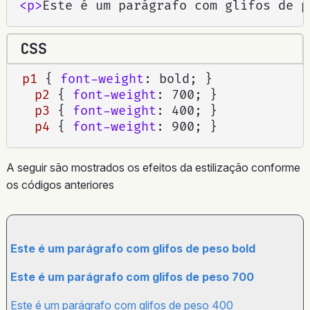
<
p
>
Este é um parágrafo com glifos de p
CSS
p1
{
font-weight
:
 bold
;
}
p2
{
font-weight
:
 700
;
}
p3
{
font-weight
:
 400
;
}
p4
{
font-weight
:
 900
;
}
A seguir são mostrados os efeitos da estilização conforme
os códigos anteriores
Este é um parágrafo com glifos de peso bold
Este é um parágrafo com glifos de peso 700
Este é um parágrafo com glifos de peso 400