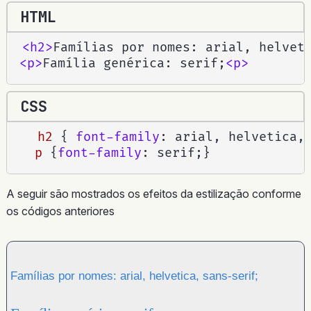
HTML
<
h2
>
Famílias por nomes: arial, helvet
<
p
>
Família genérica: serif;
<
p
>
CSS
h2
{
font-family
:
 arial, helvetica,
p
{
font-family
:
 serif
;
}
A seguir são mostrados os efeitos da estilização conforme
os códigos anteriores
Famílias por nomes: arial, helvetica, sans-serif;