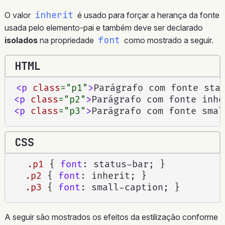
inherit
O valor
é usado para forçar a herança da fonte
usada pelo elemento-pai e também deve ser declarado
font
isolados
na propriedade
como mostrado a seguir.
HTML
<
p
class
=
"
p1
"
>
Parágrafo com fonte sta
<
p
class
=
"
p2
"
>
Parágrafo com fonte inhe
<
p
class
=
"
p3
"
>
Parágrafo com fonte smal
CSS
.p1
{
font
:
 status-bar
;
}
.p2
{
font
:
 inherit
;
}
.p3
{
font
:
 small-caption
;
}
A seguir são mostrados os efeitos da estilização conforme