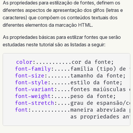
As propriedades para estilização de fontes, definem os
diferentes aspectos de apresentação dos glifos (letras e
caracteres) que compõem os conteúdos textuais dos
diferentes elementos da marcação HTML.
As propriedades básicas para estilizar fontes que serão
estudadas neste tutorial são as listadas a seguir:
color
:
...........cor da fonte
;
font-family
:
.....família 
(
tipo
)
 de f
font-size
:
.......tamanho da fonte
;
font-style
:
......estilo da fonte
;
font-variant
:
....fontes maiúsculas d
font-weight
:
.....peso da fonte
;
font-stretch
:
....grau de espansão/co
font
:
............maneira abreviada p
                   as propriedades ant