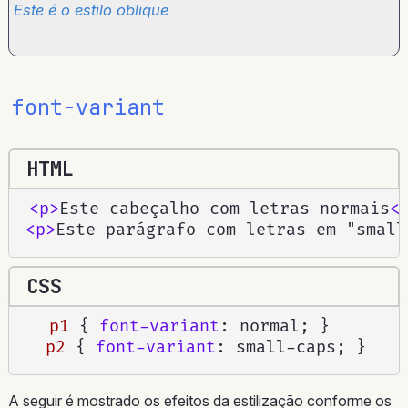
Este é o estilo oblique
font-variant
HTML
<
p
>
Este cabeçalho com letras normais
<
<
p
>
Este parágrafo com letras em "small
CSS
p1
{
font-variant
:
 normal
;
}
p2
{
font-variant
:
 small-caps
;
}
A seguir é mostrado os efeitos da estilização conforme os