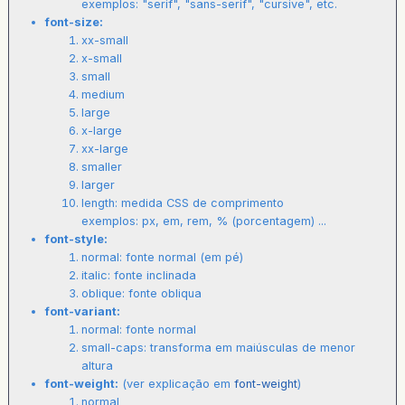
exemplos: "serif", "sans-serif", "cursive", etc.
font-size:
xx-small
x-small
small
medium
large
x-large
xx-large
smaller
larger
length: medida CSS de comprimento
exemplos: px, em, rem, % (porcentagem) ...
font-style:
normal: fonte normal (em pé)
italic: fonte inclinada
oblique: fonte obliqua
font-variant:
normal: fonte normal
small-caps: transforma em maiúsculas de menor
altura
font-weight:
(ver explicação em
font-weight
)
normal