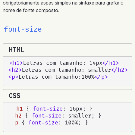
obrigatoriamente aspas simples na sintaxe para grafar o
nome de fonte composto.
font-size
HTML
<
h1
>
Letras com tamanho: 14px
</
h1
>
<
h2
>
Letras com tamanho: smaller
</
h2
>
<
p
>
Letras com tamanho:100%
</
p
>
CSS
h1
{
font-size
:
 16px
;
}
h2
{
font-size
:
 smaller
;
}
p
{
font-size
:
 100%
;
}