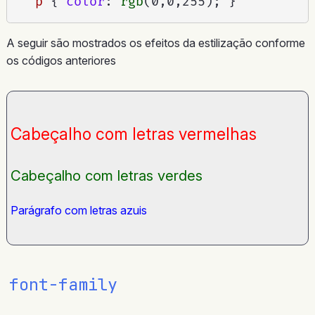
p
{
color
:
rgb
(
0,0,255
)
;
}
A seguir são mostrados os efeitos da estilização conforme
os códigos anteriores
Cabeçalho com letras vermelhas
Cabeçalho com letras verdes
Parágrafo com letras azuis
font-family