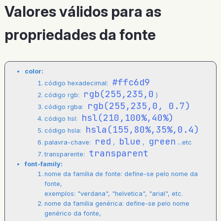
Valores válidos para as
propriedades da fonte
color:
#ffc6d9
código hexadecimal:
rgb(255,235,0
código rgb:
)
rgb(255,235,0, 0.7)
código rgba:
hsl(210,100%,40%)
código hsl:
hsla(155,80%,35%,0.4)
código hsla:
red
blue
green
palavra-chave:
,
,
...etc
transparent
transparente:
font-family:
nome da família de fonte: define-se pelo nome da
fonte,
exemplos: "verdana", "helvetica", "arial", etc.
nome da família genérica: define-se pelo nome
genérico da fonte,