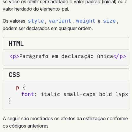
se você os omitir será adotado o valor padrão (inicial) ou o
valor herdado do elemento-pai.
style
variant
weight
size
Os valores
,
,
e
,
podem ser declarados em qualquer ordem.
HTML
<
p
>
Parágrafo em declaração única
</
p
>
CSS
p
{
font
:
 italic small-caps bold 14px 
}
A seguir são mostrados os efeitos da estilização conforme
os códigos anteriores