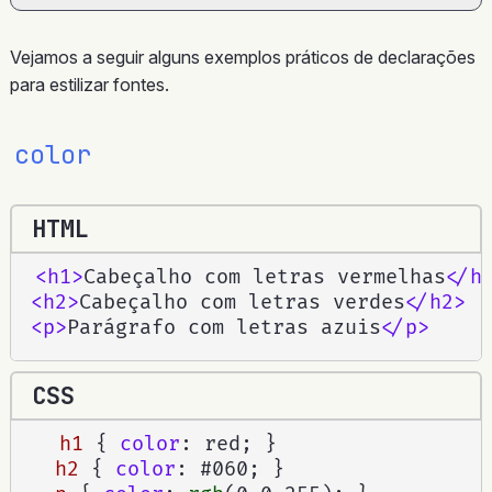
Vejamos a seguir alguns exemplos práticos de declarações
para estilizar fontes.
color
HTML
<
h1
>
Cabeçalho com letras vermelhas
</
h
<
h2
>
Cabeçalho com letras verdes
</
h2
>
<
p
>
Parágrafo com letras azuis
</
p
>
CSS
h1
{
color
:
 red
;
}
h2
{
color
:
 #060
;
}